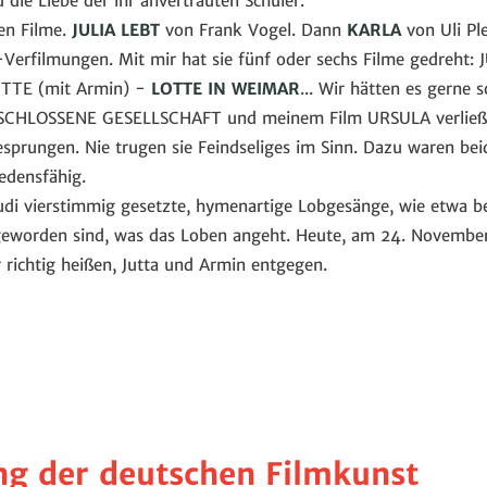
 die Liebe der ihr anvertrauten Schüler.
ten Filme.
JULIA LEBT
von Frank Vogel. Dann
KARLA
von Uli Pl
-Verfilmungen. Mit mir hat sie fünf oder sechs Filme gedreh
TTE (mit Armin) -
LOTTE IN WEIMAR
... Wir hätten es gerne s
ESCHLOSSENE GESELLSCHAFT und meinem Film URSULA verließen
sprungen. Nie trugen sie Feindseliges im Sinn. Dazu waren bei
iedensfähig.
audi vierstimmig gesetzte, hymenartige Lobgesänge, wie etwa b
geworden sind, was das Loben angeht. Heute, am 24. November
r richtig heißen, Jutta und Armin entgegen.
ng der deutschen Filmkunst