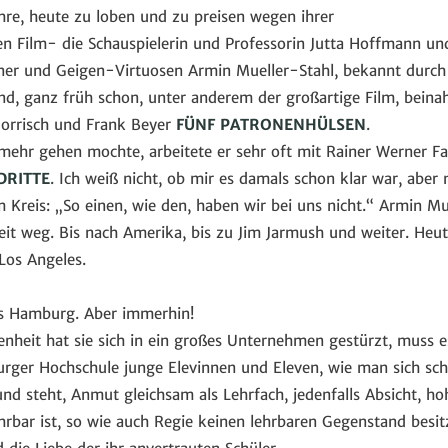
hre, heute zu loben und zu preisen wegen ihrer
en Film- die Schauspielerin und Professorin Jutta Hoffmann un
hner und Geigen-Virtuosen Armin Mueller-Stahl, bekannt durch v
d, ganz früh schon, unter anderem der großartige Film, beinah
Gorrisch und Frank Beyer
FÜNF PATRONENHÜLSEN
.
t mehr gehen mochte, arbeitete er sehr oft mit Rainer Werner Fa
DRITTE
. Ich weiß nicht, ob mir es damals schon klar war, aber n
em Kreis: „So einen, wie den, haben wir bei uns nicht.“ Armin 
eit weg. Bis nach Amerika, bis zu Jim Jarmush und weiter. Heut
Los Angeles.
s Hamburg. Aber immerhin!
nheit hat sie sich in ein großes Unternehmen gestürzt, muss es 
urger Hochschule junge Elevinnen und Eleven, wie man sich sc
nd steht, Anmut gleichsam als Lehrfach, jedenfalls Absicht, hoh
hrbar ist, so wie auch Regie keinen lehrbaren Gegenstand besitz