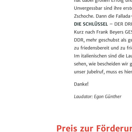
hat dabei großen Erfolg und
Unvergessbar sind ihre ers
Zschoche. Dann die Fallada
DIE SCHLÜSSEL
– DER DRI
Kurz nach Frank Beyers G
DDR, mehr geschubst als ge
zu friedensbereit und zu fr
Im italienischen sind die L
sehen, wie bescheiden wir 
unser Jubelruf, muss es hie
Danke!
Laudator: Egon Günther
Preis zur Förderu