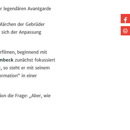
er legendären Avantgarde
Au
 Märchen der Gebrüder
Fa
Se
d sich der Anpassung
te
dr
rfilmen, beginnend mit
mbeck
zunächst fokussiert
 so steht er mit seinem
ormation“ in einer
ion die Frage: „Aber, wie