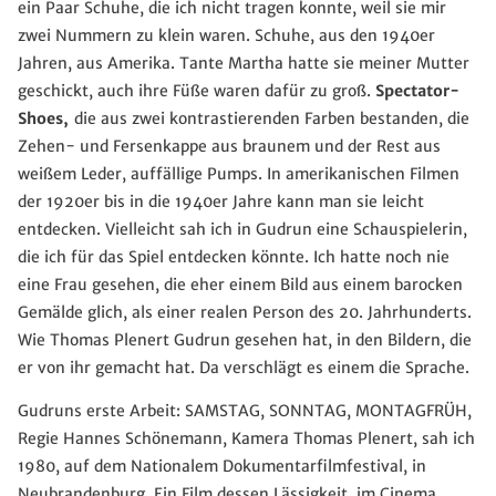
ein Paar Schuhe, die ich nicht tragen konnte, weil sie mir
zwei Nummern zu klein waren. Schuhe, aus den 1940er
Jahren, aus Amerika. Tante Martha hatte sie meiner Mutter
geschickt, auch ihre Füße waren dafür zu groß.
Spectator-
Shoes,
die aus zwei kontrastierenden Farben bestanden, die
Zehen- und Fersenkappe aus braunem und der Rest aus
weißem Leder, auffällige Pumps. In amerikanischen Filmen
der 1920er bis in die 1940er Jahre kann man sie leicht
entdecken. Vielleicht sah ich in Gudrun eine Schauspielerin,
die ich für das Spiel entdecken könnte. Ich hatte noch nie
eine Frau gesehen, die eher einem Bild aus einem barocken
Gemälde glich, als einer realen Person des 20. Jahrhunderts.
Wie Thomas Plenert Gudrun gesehen hat, in den Bildern, die
er von ihr gemacht hat. Da verschlägt es einem die Sprache.
Gudruns erste Arbeit:
SAMSTAG, SONNTAG, MONTAGFRÜH
,
Regie Hannes Schönemann, Kamera Thomas Plenert, sah ich
1980, auf dem Nationalem Dokumentarfilmfestival, in
Neubrandenburg. Ein Film dessen Lässigkeit, im Cinema