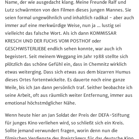
Name, der wie ausgedacht klang. Meine Freunde Ralf und
Lutz schwärmten von den Filmen dieses jungen Mannes. Sie
seien formal ungewöhnlich und inhaltlich radikal - aber auch
immer auf eine merkwürdige Weise, nun ja ... lustig sei
vielleicht das falsche Wort. Als ich dann KOMMISSAR
KRESCH UND DER FUCHS VOM POSTHOF oder
GESCHWISTERLIEBE endlich sehen konnte, war auch ich
begeistert. Seit meinem Weggang im Jahr 1988 stellte sich
plötzlich das schöne Gefühl ein, dass in Chemnitz wirklich
etwas weiterging. Dass sich etwas aus dem bizarren Humus
dieses Ortes fortentwickelte. Es dauerte noch eine ganze
Weile, bis ich Jan dann persönlich traf. Seither beobachte ich
seine Arbeit, oft aus räumlich weiter Entfernung, immer aus
emotional höchstmöglicher Nähe.
Wenn heute hier an Jan Soldat der Preis der DEFA-Stiftung
für junges Kino verliehen wird, so schließt sich ein Kreis.
Sollte jemand verwundert fragen, worin denn nun die
filmischen Verdienste des Preisträgers für das deutsche Kino