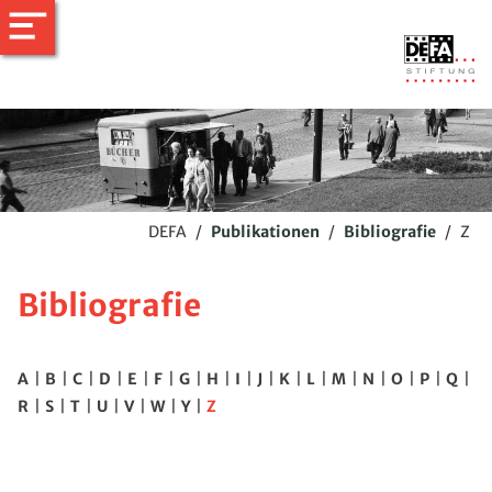
DEFA
/
Publikationen
/
Bibliografie
/
Z
Bibliografie
A
|
B
|
C
|
D
|
E
|
F
|
G
|
H
|
I
|
J
|
K
|
L
|
M
|
N
|
O
|
P
|
Q
|
R
|
S
|
T
|
U
|
V
|
W
|
Y
|
Z