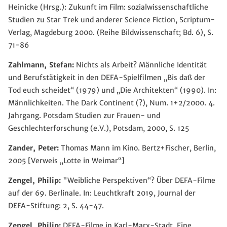
Heinicke (Hrsg.): Zukunft im Film: sozialwissenschaftliche
Studien zu Star Trek und anderer Science Fiction, Scriptum-
Verlag, Magdeburg 2000. (Reihe Bildwissenschaft; Bd. 6), S.
71-86
Zahlmann, Stefan:
Nichts als Arbeit? Männliche Identität
und Berufstätigkeit in den DEFA-Spielfilmen „Bis daß der
Tod euch scheidet“ (1979) und „Die Architekten“ (1990). In:
Männlichkeiten. The Dark Continent (?), Num. 1+2/2000. 4.
Jahrgang. Potsdam Studien zur Frauen- und
Geschlechterforschung (e.V.), Potsdam, 2000, S. 125
Zander, Peter:
Thomas Mann im Kino. Bertz+Fischer, Berlin,
2005 [Verweis „Lotte in Weimar“]
Zengel, Philip:
"Weibliche Perspektiven“? Über DEFA-Filme
auf der 69. Berlinale. In: Leuchtkraft 2019, Journal der
DEFA-Stiftung: 2, S. 44-47.
Zengel, Philip:
DEFA-Filme in Karl-Marx-Stadt. Eine