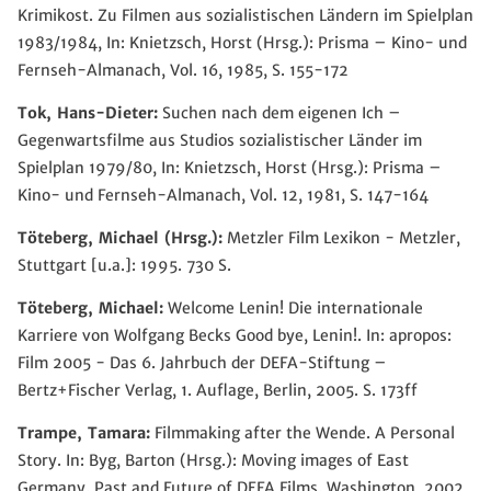
Krimikost. Zu Filmen aus sozialistischen Ländern im Spielplan
1983/1984, In: Knietzsch, Horst (Hrsg.): Prisma – Kino- und
Fernseh-Almanach, Vol. 16, 1985, S. 155-172
Tok, Hans-Dieter:
Suchen nach dem eigenen Ich –
Gegenwartsfilme aus Studios sozialistischer Länder im
Spielplan 1979/80, In: Knietzsch, Horst (Hrsg.): Prisma –
Kino- und Fernseh-Almanach, Vol. 12, 1981, S. 147-164
Töteberg, Michael (Hrsg.):
Metzler Film Lexikon - Metzler,
Stuttgart [u.a.]: 1995. 730 S.
Töteberg, Michael:
Welcome Lenin! Die internationale
Karriere von Wolfgang Becks Good bye, Lenin!. In: apropos:
Film 2005 - Das 6. Jahrbuch der DEFA-Stiftung –
Bertz+Fischer Verlag, 1. Auflage, Berlin, 2005. S. 173ff
Trampe, Tamara:
Filmmaking after the Wende. A Personal
Story. In: Byg, Barton (Hrsg.): Moving images of East
Germany. Past and Future of DEFA Films. Washington, 2002