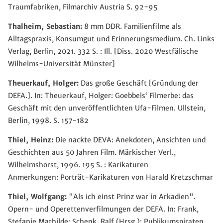
Traumfabriken, Filmarchiv Austria S. 92-95
Thalheim, Sebastian:
8 mm DDR. Familienfilme als
Alltagspraxis, Konsumgut und Erinnerungsmedium. Ch. Links
Verlag, Berlin, 2021. 332 S. : Ill. [Diss. 2020 Westfälische
Wilhelms-Universität Münster]
Theuerkauf, Holger:
Das große Geschäft [Gründung der
DEFA.]. In: Theuerkauf, Holger: Goebbels‘ Filmerbe: das
Geschäft mit den unveröffentlichten Ufa-Filmen. Ullstein,
Berlin, 1998. S. 157-182
Thiel, Heinz:
Die nackte DEVA: Anekdoten, Ansichten und
Geschichten aus 50 Jahren Film. Märkischer Verl.,
Wilhelmshorst, 1996. 195 S. : Karikaturen
Anmerkungen: Porträt-Karikaturen von Harald Kretzschmar
Thiel, Wolfgang:
"Als ich einst Prinz war in Arkadien".
Opern- und Operettenverfilmungen der DEFA. In: Frank,
Stefanie Mathilde; Schenk, Ralf (Hrsg.): Publikumspiraten.