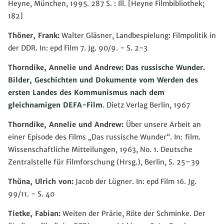
Heyne, München, 1995. 287 S. : Ill. [Heyne Filmbibliothek;
182]
Thöner, Frank:
Walter Gläsner, Landbespielung: Filmpolitik in
der DDR. In: epd Film 7. Jg. 90/9. - S. 2-3
Thorndike, Annelie und Andrew:
Das russische Wunder.
Bilder, Geschichten und Dokumente vom Werden des
ersten Landes des Kommunismus nach dem
gleichnamigen DEFA-Film
. Dietz Verlag Berlin, 1967
Thorndike, Annelie und Andrew:
Über unsere Arbeit an
einer Episode des Films „Das russische Wunder“. In:
film.
Wissenschaftliche Mitteilungen, 1963, No. 1. Deutsche
Zentralstelle für Filmforschung (Hrsg.), Berlin, S. 25–39
Thüna, Ulrich von:
Jacob der Lügner. In: epd Film 16. Jg.
99/11. - S. 40
Tietke, Fabian:
Weiten der Prärie, Röte der Schminke. Der