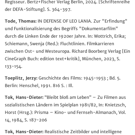
Regisseur. Bertz+Fischer Verlag Berlin, 2024. [Schriftenreihe
der DEFA-Stiftung]. S. 364-397.
Tode, Thomas:
IN DEFENSE OF LEO LANIA. Zur "Erfindung"
und Funktionalisierung des Begriffs "Dokumentarfilm"
durch die Linken Ende der 1920er Jahre. In: Wottrich, Erika;
Schiemann, Swenja (Red.): Fluchtlinien. Filmkarrieren
zwischen Ost- und Westeuropa. Richard Boorberg Verlag [Ein
CineGraph Buch: edition text+kritik], München, 2023, S.
133-154.
Toeplitz, Jerzy:
Geschichte des Films: 1945-1953 ; Bd. 5.
Berlin: Henschel, 1991. 816 S. : Ill.
Tok, Hans-Dieter:
“Bleibt bloß am Leben” – Zu Filmen aus
sozialistischen Ländern im Spielplan 1981/82, In: Knietzsch,
Horst (Hrsg.): Prisma – Kino- und Fernseh-Almanach, Vol.
14, 1984, S. 187-206
Tok, Hans-Dieter:
Realistische Zeitbilder und intelligene