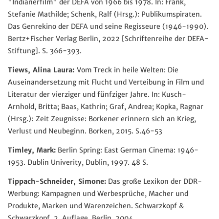
"Indianerfilm" der DEFA von 1966 bis 1978. In: Frank,
Stefanie Mathilde; Schenk, Ralf (Hrsg.): Publikumspiraten.
Das Genrekino der DEFA und seine Regisseure (1946-1990).
Bertz+Fischer Verlag Berlin, 2022 [Schriftenreihe der DEFA-
Stiftung]. S. 366-393.
Tiews, Alina Laura:
Vom Treck in heile Welten: Die
Auseinandersetzung mit Flucht und Verteibung in Film und
Literatur der vierziger und fünfziger Jahre. In: Kusch-
Arnhold, Britta; Baas, Kathrin; Graf, Andrea; Kopka, Ragnar
(Hrsg.):
Zeit Zeugnisse: Borkener erinnern sich an Krieg,
Verlust und Neubeginn. Borken, 2015. S.46-53
Timley, Mark:
Berlin Spring: East German Cinema: 1946-
1953. Dublin Univerity, Dublin, 1997. 48 S.
Tippach-Schneider, Simone:
Das große Lexikon der DDR-
Werbung: Kampagnen und Werbesprüche, Macher und
Produkte, Marken und Warenzeichen. Schwarzkopf &
Schwarzkopf, 2. Auflage, Berlin, 2004