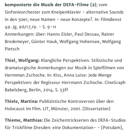
komponierte die Musik der DEFA-Filme (2)
; vom
Sinfonieorchester zum Kneipenklavier - alternative Sounds
in den 50er; neue Namen - neue Konzepte?. In: Filmdienst
49. Jg. 96/17,19. - S. 9-11
Anmerkungen: über: Hanns Eisler, Paul Dessau, Rainer
Bredemeyer, Günter Hauk, Wolfgang Hohensee, Wolfgang
Pietsch
Thiel, Wolfgang
:
Klangliche Perspektiven. Stilistische und
dramaturgische Anmerkungen zur Musik in Spielfilmen von
Hermman Zschoche. In: Kiss, Anna Luise:
Jede Menge
Perspektiven: der Regisseur Herrmann Zschoche. CineGraph
Babelsberg, Berlin, 2014. S. 53ff
Thiele, Martina:
Publizistische Kontroversen über den
Holocaust im Film. LIT, Münster, 2001. [Dissertation]
Thieme, Matthias:
Die Zeichentrickserien des DEFA-Studios
für Trickfilme Dresden: eine Dokumentation- - [Potsdam],