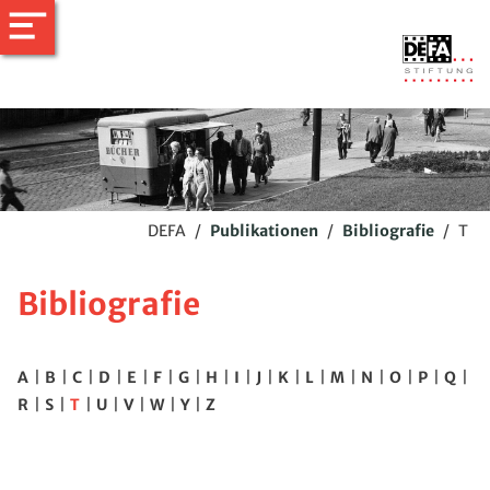
DEFA
/
Publikationen
/
Bibliografie
/
T
Bibliografie
A
|
B
|
C
|
D
|
E
|
F
|
G
|
H
|
I
|
J
|
K
|
L
|
M
|
N
|
O
|
P
|
Q
|
R
|
S
|
T
|
U
|
V
|
W
|
Y
|
Z