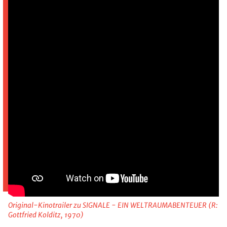
Original-Kinotrailer zu SIGNALE - EIN WELTRAUMABENTEUER (R:
Gottfried Kolditz, 1970)