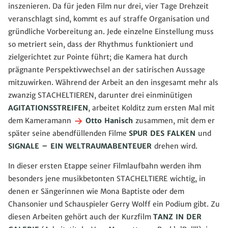
inszenieren. Da für jeden Film nur drei, vier Tage Drehzeit
veranschlagt sind, kommt es auf straffe Organisation und
gründliche Vorbereitung an. Jede einzelne Einstellung muss
so metriert sein, dass der Rhythmus funktioniert und
zielgerichtet zur Pointe führt; die Kamera hat durch
prägnante Perspektivwechsel an der satirischen Aussage
mitzuwirken. Während der Arbeit an den insgesamt mehr als
zwanzig STACHELTIEREN, darunter drei einminütigen
AGITATIONSSTREIFEN
, arbeitet Kolditz zum ersten Mal mit
dem Kameramann
Otto Hanisch
zusammen, mit dem er
später seine abendfüllenden Filme
SPUR DES FALKEN
und
SIGNALE – EIN WELTRAUMABENTEUER
drehen wird.
In dieser ersten Etappe seiner Filmlaufbahn werden ihm
besonders jene musikbetonten STACHELTIERE
wichtig, in
denen er Sängerinnen wie Mona Baptiste oder dem
Chansonier und Schauspieler Gerry Wolff ein Podium gibt. Zu
diesen Arbeiten gehört auch der Kurzfilm
TANZ IN DER