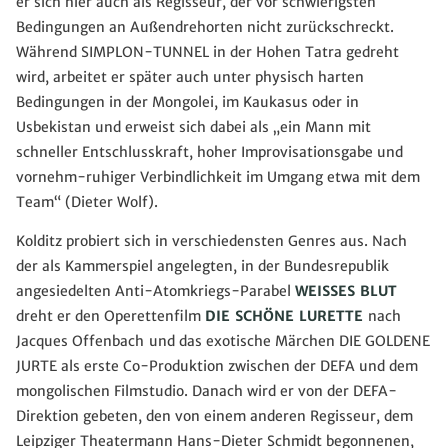
er sich hier auch als Regisseur, der vor schwierigsten
Bedingungen an Außendrehorten nicht zurückschreckt.
Während SIMPLON-TUNNEL in der Hohen Tatra gedreht
wird, arbeitet er später auch unter physisch harten
Bedingungen in der Mongolei, im Kaukasus oder in
Usbekistan und erweist sich dabei als „ein Mann mit
schneller Entschlusskraft, hoher Improvisationsgabe und
vornehm-ruhiger Verbindlichkeit im Umgang etwa mit dem
Team“ (Dieter Wolf).
Kolditz probiert sich in verschiedensten Genres aus. Nach
der als Kammerspiel angelegten, in der Bundesrepublik
angesiedelten Anti-Atomkriegs-Parabel
WEISSES BLUT
dreht er den Operettenfilm
DIE SCHÖNE LURETTE
nach
Jacques Offenbach
und das exotische Märchen DIE GOLDENE
JURTE als erste Co-Produktion zwischen der DEFA und dem
mongolischen Filmstudio. Danach wird er von der DEFA-
Direktion gebeten, den von einem anderen Regisseur, dem
Leipziger Theatermann Hans-Dieter Schmidt begonnenen,