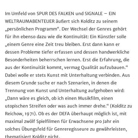
Im Umfeld von SPUR DES FALKEN und SIGNALE – EIN
WELTRAUMABENTEUER äußert sich Kolditz zu seinem
„persönlichen Programm“. Der Wechsel der Genres gehört
für ihn ebenso dazu wie die Kontinuität: Ein Künstler solle
„einem Genre eine Zeit treu bleiben. Erst dann kann er
dessen Probleme tiefer erfassen und dessen handwerkliche
Besonderheiten beherrschen lernen. Erst die Erfahrung, die
aus der Kontinuität kommt, vermag Qualität aufzubauen.“
Dabei wolle er stets Kunst mit Unterhaltung verbinden. Aus
diesem Grunde suche er nach Szenarien, in denen die
Trennung von Kunst und Unterhaltung aufgehoben wird:
„Dann wäre es gleich, ob ich einen Musikfilm, einen
utopischen Streifen oder was auch immer drehe.“ (Kolditz zu
Reichow, 1971). Ob es der DEFA überhaupt möglich ist, mit
maximal zwölf Spielfilmen für Erwachsene pro Jahr ein
solches Übungsfeld für Genreregisseure zu gewährleisten,
thematisiert Kolditz nicht.