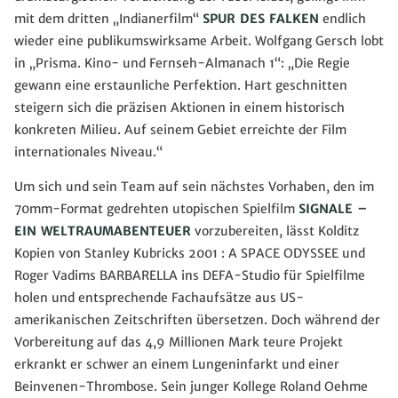
mit dem dritten „Indianerfilm“
SPUR DES FALKEN
endlich
wieder eine publikumswirksame Arbeit. Wolfgang Gersch lobt
in „Prisma. Kino- und Fernseh-Almanach 1“: „Die Regie
gewann eine erstaunliche Perfektion. Hart geschnitten
steigern sich die präzisen Aktionen in einem historisch
konkreten Milieu. Auf seinem Gebiet erreichte der Film
internationales Niveau.“
Um sich und sein Team auf sein nächstes Vorhaben, den im
70mm-Format gedrehten utopischen Spielfilm
SIGNALE –
EIN WELTRAUMABENTEUER
vorzubereiten, lässt Kolditz
Kopien von Stanley Kubricks 2001 : A SPACE ODYSSEE und
Roger Vadims BARBARELLA ins DEFA-Studio für Spielfilme
holen und entsprechende Fachaufsätze aus US-
amerikanischen Zeitschriften übersetzen. Doch während der
Vorbereitung auf das 4,9 Millionen Mark teure Projekt
erkrankt er schwer an einem Lungeninfarkt und einer
Beinvenen-Thrombose. Sein junger Kollege Roland Oehme