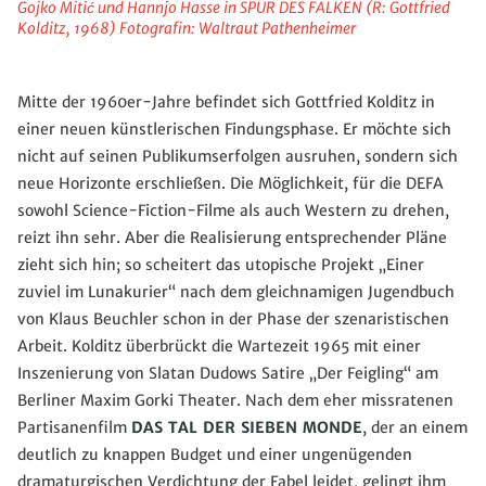
Gojko Mitić und Hannjo Hasse in SPUR DES FALKEN (R: Gottfried
Kolditz, 1968) Fotografin: Waltraut Pathenheimer
Mitte der 1960er-Jahre befindet sich Gottfried Kolditz in
einer neuen künstlerischen Findungsphase. Er möchte sich
nicht auf seinen Publikumserfolgen ausruhen, sondern sich
neue Horizonte erschließen. Die Möglichkeit, für die DEFA
sowohl Science-Fiction-Filme als auch Western zu drehen,
reizt ihn sehr. Aber die Realisierung entsprechender Pläne
zieht sich hin; so scheitert das utopische Projekt „Einer
zuviel im Lunakurier“ nach dem gleichnamigen Jugendbuch
von Klaus Beuchler schon in der Phase der szenaristischen
Arbeit. Kolditz überbrückt die Wartezeit 1965 mit einer
Inszenierung von Slatan Dudows Satire „Der Feigling“ am
Berliner Maxim Gorki Theater. Nach dem eher missratenen
Partisanenfilm
DAS TAL DER SIEBEN MONDE
, der an einem
deutlich zu knappen Budget und einer ungenügenden
dramaturgischen Verdichtung der Fabel leidet, gelingt ihm