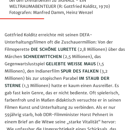
bei den Dreharbeiten zu SIGNALE - EIN
WELTRAUMABENTEUER (R: Gottfried Kolditz, 1970)
Fotografen: Manfred Damm, Heinz Wenzel
Gottfried Kolditz erreichte mit seinen DEFA-
Unterhaltungsfilmen oft die Zuschauermillion: Von der
Filmoperette
DIE SCHÖNE LURETTE
(2,8 Millionen) über das
Märchen
SCHNEEWITTCHEN
(2,5 Millionen), das
Gegenwartslustspiel
GELIEBTE WEISSE MAUS
(1,5
Millionen), den Indianerfilm
SPUR DES FALKEN
(3,2
Millionen) bis zur utopischen Parabel
IM STAUB DER
STERNE
(1,3 Millionen) hatte er kaum einen Ausreißer. Es
gab fast kein Genre, das er nicht bediente. Oft spielerisch,
farbenfroh und in Maßen didaktisch versuchte er in seinen
Filmen Kunst und Unterhaltung zu verbinden. Als er nur
59jährig starb, hob DDR-Filmminister Horst Pehnert in
einem Brief an die Witwe seine „starke Vitalität“ hervor:
„Wie unfassbar die Ungerechtigkeit eines Schicksals, das