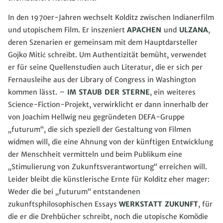
In den 1970er-Jahren wechselt Kolditz zwischen Indianerfilm
und utopischem Film. Er inszeniert
APACHEN
und
ULZANA
,
deren Szenarien er gemeinsam mit dem Hauptdarsteller
Gojko Mitić schreibt. Um Authentizität bemüht, verwendet
er für seine Quellenstudien auch Literatur, die er sich per
Fernausleihe aus der Library of Congress in Washington
kommen lässt. –
IM STAUB DER STERNE
, ein
weiteres
Science-Fiction-Projekt, verwirklicht er dann innerhalb der
von Joachim Hellwig neu gegründeten DEFA-Gruppe
„futurum“, die sich speziell der Gestaltung von Filmen
widmen will, die eine Ahnung von der künftigen Entwicklung
der Menschheit vermitteln und beim Publikum eine
„Stimulierung von Zukunftsverantwortung“ erreichen will.
Leider bleibt die künstlerische Ernte für Kolditz eher mager:
Weder die bei „futurum“ entstandenen
zukunftsphilosophischen Essays
WERKSTATT ZUKUNFT
, für
die er die Drehbücher schreibt, noch die utopische Komödie