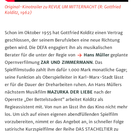
Original-Kinotrailer zu REVUE UM MITTERNACHT (R: Gottfried
Kolditz, 1962)
Schon im Oktober 1955 hat Gottfried Kolditz einen Vertrag
geschlossen, der seinem Berufsleben eine neue Richtung
geben wird. Die DEFA engagiert ihn als musikalischen
Berater für die unter der Regie von
Hans Müller
geplante
Opernverfilmung
ZAR UND ZIMMERMANN
. Das
Spielfilmstudio zahlt ihm dafür 1.000 Mark monatliche Gage;
seine Funktion als Oberspielleiter in Karl-Marx-Stadt lässt
er für die Dauer der Dreharbeiten ruhen. An Hans Müllers
nächstem Musikfilm
MAZURKA DER LIEBE
nach der
Operette „Der Bettelstudent“ arbeitet Kolditz als
Regieassistent mit. Von nun an lässt ihn das Kino nicht mehr
los. Um sich auf einen eigenen abendfüllenden Spielfilm
vorzubereiten, nimmt er das Angebot an, in schneller Folge
satirische Kurzspielfilme der Reihe DAS STACHELTIER zu