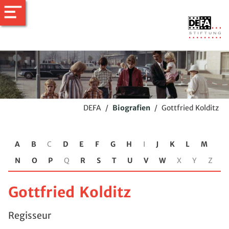
DEFA
/
Biografien
/
Gottfried Kolditz
A
B
C
D
E
F
G
H
I
J
K
L
M
N
O
P
Q
R
S
T
U
V
W
X
Y
Z
Gottfried Kolditz
Regisseur