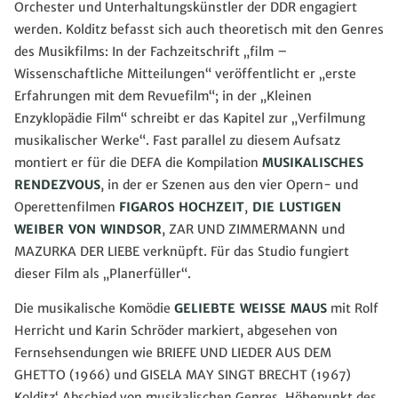
Orchester und Unterhaltungskünstler der DDR engagiert
werden. Kolditz befasst sich auch theoretisch mit den Genres
des Musikfilms: In der Fachzeitschrift „film –
Wissenschaftliche Mitteilungen“ veröffentlicht er „erste
Erfahrungen mit dem Revuefilm“; in der „Kleinen
Enzyklopädie Film“ schreibt er das Kapitel zur „Verfilmung
musikalischer Werke“. Fast parallel zu diesem Aufsatz
montiert er für die DEFA die Kompilation
MUSIKALISCHES
RENDEZVOUS
, in der er Szenen aus den vier Opern- und
Operettenfilmen
FIGAROS HOCHZEIT
,
DIE LUSTIGEN
WEIBER VON WINDSOR
, ZAR UND ZIMMERMANN und
MAZURKA DER LIEBE verknüpft. Für das Studio fungiert
dieser Film als „Planerfüller“.
Die musikalische Komödie
GELIEBTE WEISSE MAUS
mit Rolf
Herricht und Karin Schröder markiert, abgesehen von
Fernsehsendungen wie BRIEFE UND LIEDER AUS DEM
GHETTO (1966) und GISELA MAY SINGT BRECHT (1967)
Kolditz‘ Abschied von musikalischen Genres. Höhepunkt des