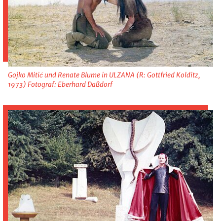
Gojko Mitić und Renate Blume in ULZANA (R: Gottfried Kolditz,
1973) Fotograf: Eberhard Daßdorf