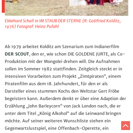
Ekkehard Schall in IM STAUB DER STERNE (R: Gottfried Kolditz,
1976) Fotograf: Heinz Pufahl
Ab 1979 arbeitet Kolditz am Szenarium zum Indianerfilm
DER SCOUT
, den er, wie schon DIE GOLDENE JURTE, als Co-
Produktion mit der Mongolei drehen will. Die Aufnahmen
sollen im Sommer 1982 stattfinden. Zeitgleich steckt er in
intensiven Vorarbeiten zum Projekt „Zimtpiraten“, einem
Piratenfilm aus dem 18. Jahrhundert, für den er als
Darsteller eines stummen Kochs den Weltstar Gert Fröbe
begeistern kann. Außerdem denkt er über eine Adaption der
Erzählung „John Barleycorn“ von Jack London nach, die er
unter dem Titel „König Alkohol“ auf die Leinwand bringen
möchte. Auf seiner weiteren Wunschliste stehen ein
Z
Gegenwartslustspiel, eine Offenbach-Operette, ein
A