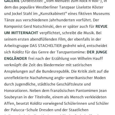
GALERIE
(Arbeitstitel: „Vom Menuett zum Rock’n’Roll“), in
dem das populäre Westberliner Tanzpaar Liselotte Köster
und Jockel Stahl im „Kunstkabinett“ eines fiktiven Museums
Tänze aus verschiedenen Jahrhunderten vorführt. Der
Komponist Gerd Natschinski, den er später auch für
REVUE
UM MITTERNACHT
verpflichtet, schreibt die Musik. Bei
seinem ersten abendfüllenden Film, der ebenfalls in der
Arbeitsgruppe DAS STACHELTIER gedreht wird, entscheidet
sich Kolditz für das Genre der Tanzpantomime:
DER JUNGE
ENGLÄNDER
frei nach der Erzählung von Wilhelm Hauff
verknüpft die Zeit des Biedermeier mit satirischen
Anspielungen auf die Bundesrepublik. Die Kritik zielt auf die
unreflektierte Nachahmung anglo-amerikanischer Moden
durch Jugendliche, städtische Geschäftsleute und
Honoratioren. Neben dem französischen Pantomimen Jean
Soubeyran in der Titelrolle, einem als Mensch verkleideten
Affen, besetzt Kolditz vorwiegend Schülerinnen und Schüler
der Palucca-Schule Dresden und der Staatlichen