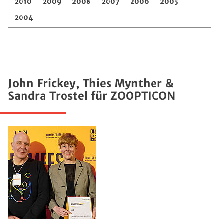
2010
2009
2008
2007
2006
2005
2004
John Frickey, Thies Mynther &
Sandra Trostel für ZOOPTICON