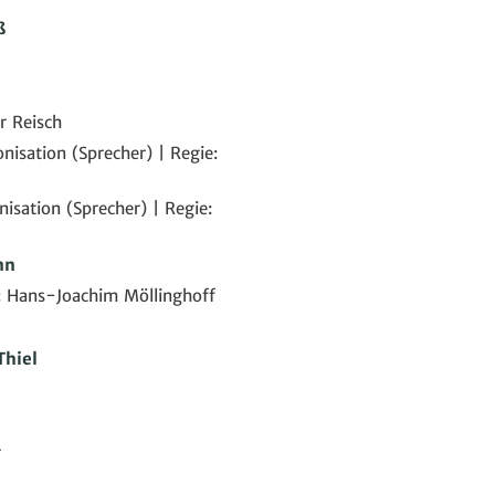
ß
r Reisch
nisation (Sprecher) | Regie:
isation (Sprecher) | Regie:
nn
: Hans-Joachim Möllinghoff
Thiel
r