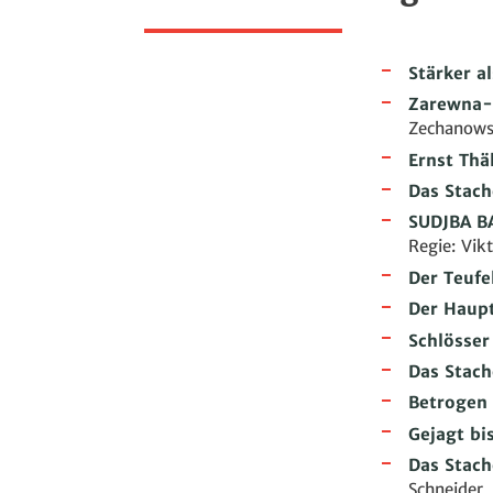
Stärker a
Zarewna-L
Zechanows
Ernst Thä
Das Stach
SUDJBA B
Regie: Vik
Der Teufe
Der Haup
Schlösser
Das Stach
Betrogen 
Gejagt b
Das Stach
Schneider