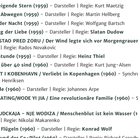
eigende Stern
(1959)
- Darsteller | Regie: Kurt Maetzig
f Abwegen
(1959)
- Darsteller | Regie: Martin Hellberg
 der Nacht
(1959)
- Darsteller | Regie: Wolfgang Bartsch
g der Liebe
(1959)
- Darsteller | Regie:
Slatan Dudow
STAO PRED ZORU / Der Wind legte sich vor Morgengraue
 | Regie: Rados Novakovic
Stunde
(1959)
- Darsteller | Regie:
Heinz Thiel
 über 40 sind
(1960)
- Darsteller | Regie: Kurt Jung-Alsen
T I KOBENHAVN / Verliebt in Kopenhagen
(1960)
- Synchro
n Henriksen
de
(1960)
- Darsteller | Regie: Johannes Arpe
ATING/WODE YI JIA / Eine revolutionäre Familie
(1960)
- S
UDCKAJA - NJE WODIZA / Menschenblut ist kein Wasser
(1
 | Regie: Nikolai Makarenko
 Flügeln
(1960)
- Darsteller | Regie:
Konrad Wolf
 und der Co-Pilot
(1960)
- Darsteller | Regie: Richard Grosc