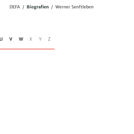
DEFA
/
Biografien
/
Werner Senftleben
U
V
W
X
Y
Z