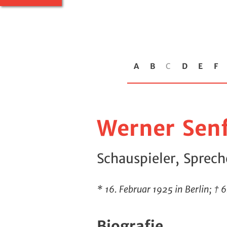
A
B
C
D
E
F
Werner Sen
Schauspieler, Sprech
* 16. Februar 1925 in Berlin; † 
Biografie