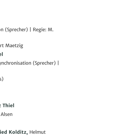
n (Sprecher) | Regie: M.
urt Maetzig
el
nchronisation (Sprecher) |
s)
 Thiel
-Alsen
ied Kolditz,
Helmut