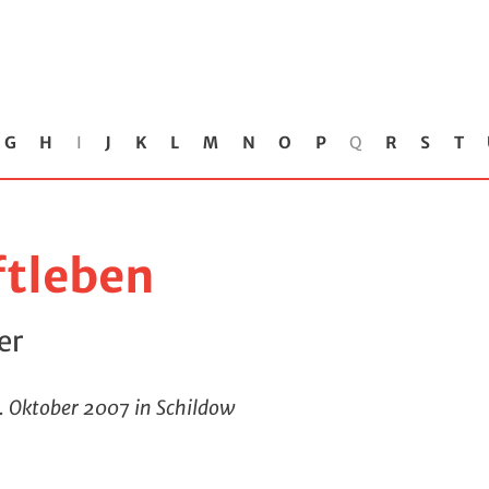
G
H
I
J
K
L
M
N
O
P
Q
R
S
T
ftleben
er
6. Oktober 2007 in Schildow