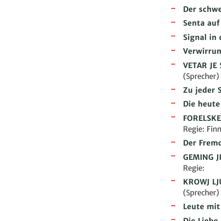
Der schw
Senta au
Signal in
Verwirrun
VETAR JE 
(Sprecher)
Zu jeder 
Die heute
FORELSKE
Regie: Fin
Der Frem
GEMING JI
Regie:
KROWJ LJ
(Sprecher)
Leute mit
Die Liebe