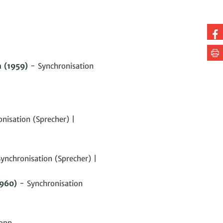
Au
Fa
Se
te
dr
n
(1959)
- Synchronisation
nisation (Sprecher) |
ynchronisation (Sprecher) |
960)
- Synchronisation
hopp