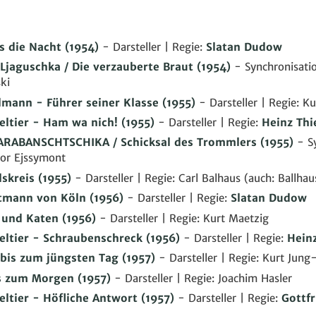
ls die Nacht
(1954)
- Darsteller | Regie:
Slatan Dudow
jaguschka / Die verzauberte Braut
(1954)
- Synchronisatio
ki
lmann - Führer seiner Klasse
(1955)
- Darsteller | Regie: K
eltier - Ham wa nich!
(1955)
- Darsteller | Regie:
Heinz Thi
ARABANSCHTSCHIKA / Schicksal des Trommlers
(1955)
- Sy
tor Ejssymont
lskreis
(1955)
- Darsteller | Regie: Carl Balhaus (auch: Ballhau
tmann von Köln
(1956)
- Darsteller | Regie:
Slatan Dudow
 und Katen
(1956)
- Darsteller | Regie: Kurt Maetzig
eltier - Schraubenschreck
(1956)
- Darsteller | Regie:
Heinz
bis zum jüngsten Tag
(1957)
- Darsteller | Regie: Kurt Jung
is zum Morgen
(1957)
- Darsteller | Regie: Joachim Hasler
eltier - Höfliche Antwort
(1957)
- Darsteller | Regie:
Gottfr