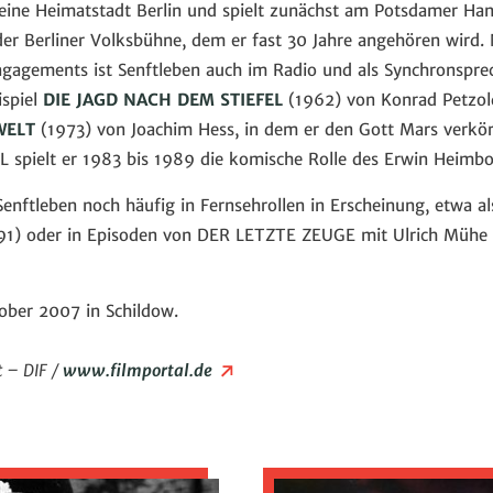
eine Heimatstadt Berlin und spielt zunächst am Potsdamer Ha
der Berliner Volksbühne, dem er fast 30 Jahre angehören wird
gagements ist Senftleben auch im Radio und als Synchronsprec
ispiel
DIE JAGD NACH DEM STIEFEL
(1962) von Konrad Petzol
WELT
(1973) von Joachim Hess, in dem er den Gott Mars verkör
pielt er 1983 bis 1989 die komische Rolle des Erwin Heimbo
enftleben noch häufig in Fernsehrollen in Erscheinung, etwa a
1) oder in Episoden von DER LETZTE ZEUGE mit Ulrich Mühe
tober 2007 in Schildow.
t – DIF /
www.filmportal.de