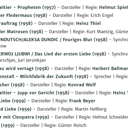
eltier - Propheten
(1957)
- Darsteller | Regie:
Helmut Spie
er Fledermaus
(1958)
- Darsteller | Regie: Erich Engel
rauftrag
(1958)
- Darsteller | Regie:
Heinz Thiel
der Matrosen
(1958)
- Darsteller | Regie: Kurt Maetzig, Günte
NDUTSCH/ALEKSA DUNDIC / Feuriges Blut
(1958)
- Synchro
kow
RWOJ LJUBWI / Das Lied der ersten Liebe
(1958)
- Synchron
schjan, Juri Jersinkjan
ss wird vertagt
(1958)
- Darsteller | Regie:
Herbert Ballma
enstall - Milchfabrik der Zukunft
(1958)
- Sprecher | Regie
cher
(1958)
- Darsteller | Regie:
Konrad Wolf
eltier - Jupp vor Gericht
(1958)
- Darsteller | Regie:
Heinz 
Liebe
(1959)
- Darsteller | Regie:
Frank Beyer
d Liebe
(1959)
- Darsteller | Regie: Martin Hellberg
r mit Cleopatra
(1959)
- Darsteller | Regie: Helmut Schneide
(1959)
- Darsteller | Regie: Günter Reisch