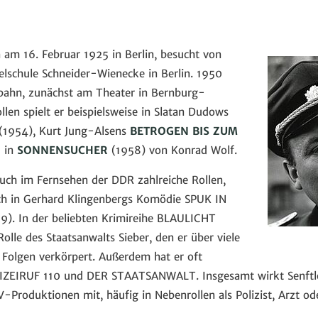
 am 16. Februar 1925 in Berlin, besucht von
elschule Schneider-Wienecke in Berlin. 1950
fbahn, zunächst am Theater in Bernburg-
ollen spielt er beispielsweise in Slatan Dudows
(1954), Kurt Jung-Alsens
BETROGEN BIS ZUM
d in
SONNENSUCHER
(1958) von
Konrad Wolf.
auch im Fernsehen der DDR zahlreiche Rollen,
ch in Gerhard Klingenbergs Komödie SPUK IN
. In der beliebten Krimireihe BLAULICHT
lle des Staatsanwalts Sieber, den er über viele
n Folgen verkörpert. Außerdem hat er oft
OLIZEIRUF 110 und DER STAATSANWALT. Insgesamt wirkt Senftl
-Produktionen mit, häufig in Nebenrollen als Polizist, Arzt od