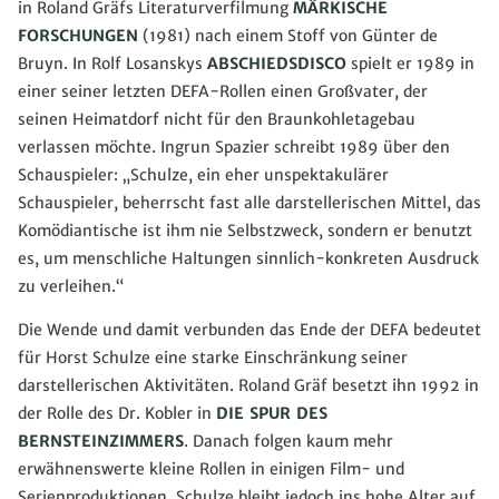
in Roland Gräfs Literaturverfilmung
MÄRKISCHE
FORSCHUNGEN
(1981) nach einem Stoff von Günter de
Bruyn. In Rolf Losanskys
ABSCHIEDSDISCO
spielt er 1989 in
einer seiner letzten DEFA-Rollen einen Großvater, der
seinen Heimatdorf nicht für den Braunkohletagebau
verlassen möchte. Ingrun Spazier schreibt 1989 über den
Schauspieler: „Schulze, ein eher unspektakulärer
Schauspieler, beherrscht fast alle darstellerischen Mittel, das
Komödiantische ist ihm nie Selbstzweck, sondern er benutzt
es, um menschliche Haltungen sinnlich-konkreten Ausdruck
zu verleihen.“
Die Wende und damit verbunden das Ende der DEFA bedeutet
für Horst Schulze eine starke Einschränkung seiner
darstellerischen Aktivitäten. Roland Gräf besetzt ihn 1992 in
der Rolle des Dr. Kobler in
DIE SPUR DES
BERNSTEINZIMMERS
. Danach folgen kaum mehr
erwähnenswerte kleine Rollen in einigen Film- und
Serienproduktionen. Schulze bleibt jedoch ins hohe Alter auf