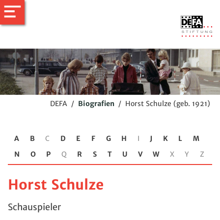
DEFA
/
Biografien
/
Horst Schulze (geb. 1921)
A
B
C
D
E
F
G
H
I
J
K
L
M
N
O
P
Q
R
S
T
U
V
W
X
Y
Z
Horst Schulze
Schauspieler