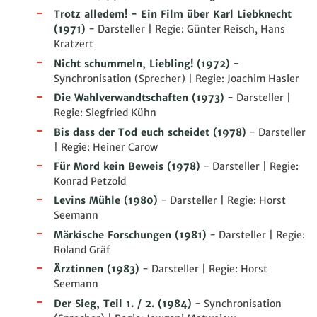
Trotz alledem! - Ein Film über Karl Liebknecht
(1971)
- Darsteller | Regie: Günter Reisch, Hans
Kratzert
Nicht schummeln, Liebling!
(1972)
-
Synchronisation (Sprecher) | Regie: Joachim Hasler
Die Wahlverwandtschaften
(1973)
- Darsteller |
Regie: Siegfried Kühn
Bis dass der Tod euch scheidet
(1978)
- Darsteller
| Regie: Heiner Carow
Für Mord kein Beweis
(1978)
- Darsteller | Regie:
Konrad Petzold
Levins Mühle
(1980)
- Darsteller | Regie: Horst
Seemann
Märkische Forschungen
(1981)
- Darsteller | Regie:
Roland Gräf
Ärztinnen
(1983)
- Darsteller | Regie: Horst
Seemann
Der Sieg, Teil 1. / 2.
(1984)
- Synchronisation