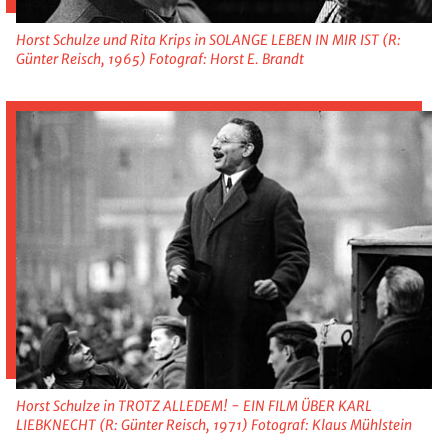
Horst Schulze und Rita Krips in SOLANGE LEBEN IN MIR IST (R:
Günter Reisch, 1965) Fotograf: Horst E. Brandt
Horst Schulze in TROTZ ALLEDEM! - EIN FILM ÜBER KARL
LIEBKNECHT (R: Günter Reisch, 1971) Fotograf: Klaus Mühlstein