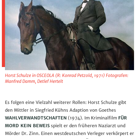
Horst Schulze in OSCEOLA (R: Konrad Petzold, 1971) Fotografen:
Manfred Damm, Detlef Hertelt
Es folgen eine Vielzahl weiterer Rollen: Horst Schulze gibt
den Mittler in Siegfried Kühns Adaption von Goethes
WAHLVERWANDTSCHAFTEN
(1974). Im Kriminalfilm
FÜR
MORD KEIN BEWEIS
spielt er den früheren Naziarzt und
Mörder Dr. Zinn. Einen westdeutschen Verleger verkörpert er