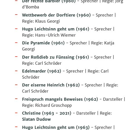
Der rechte Barbier
(1960)
- Sprecher | Regie: Jörg
d'Bomba
Wettbewerb der Dorftiere
(1960)
- Sprecher |
Regie: Klaus Georgi
Hugo Leichtsinn geht um
(1961)
- Sprecher |
Regie: Hans-Ulrich Wiemer
Die Pyramide
(1961)
- Sprecher | Regie: Katja
Georgi
Der Roßdieb zu Fünssing
(1961)
- Sprecher |
Regie: Carl Schröder
Edelmarder
(1962)
- Sprecher | Regie: Carl
Schröder
Der eiserne Heinrich
(1962)
- Sprecher | Regie:
Carl Schröder
Freispruch mangels Beweises
(1962)
- Darsteller |
Regie: Richard Groschopp
Christine
(1963 - 2021)
- Darsteller | Regie:
Slatan Dudow
Hugo Leichtsinn geht um
(1963)
- Sprecher |