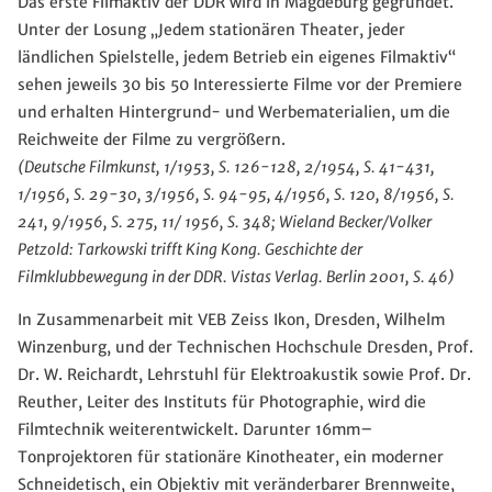
Das erste Filmaktiv der DDR wird in Magdeburg gegründet.
Unter der Losung „Jedem stationären Theater, jeder
ländlichen Spielstelle, jedem Betrieb ein eigenes Filmaktiv“
sehen jeweils 30 bis 50 Interessierte Filme vor der Premiere
und erhalten Hintergrund- und Werbematerialien, um die
Reichweite der Filme zu vergrößern.
(Deutsche Filmkunst, 1/1953, S. 126-128, 2/1954, S. 41-431,
1/1956, S. 29-30, 3/1956, S. 94-95, 4/1956, S. 120, 8/1956, S.
241, 9/1956, S. 275, 11/ 1956, S. 348;
Wieland Becker/Volker
Petzold: Tarkowski trifft King Kong. Geschichte der
Filmklubbewegung in der DDR. Vistas Verlag. Berlin 2001, S. 46
)
In Zusammenarbeit mit VEB Zeiss Ikon, Dresden, Wilhelm
Winzenburg, und der Technischen Hochschule Dresden, Prof.
Dr. W. Reichardt, Lehrstuhl für Elektroakustik sowie Prof. Dr.
Reuther, Leiter des Instituts für Photographie, wird die
Filmtechnik weiterentwickelt. Darunter 16mm–
Tonprojektoren für stationäre Kinotheater, ein moderner
Schneidetisch, ein Objektiv mit veränderbarer Brennweite,