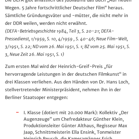
Die DEFA gibt anlässlich des Jubiläums das Buch „Auf neuen
Wegen. 5 Jahre fortschrittlicher Deutscher Film“ heraus.
Sämtliche Gründungsväter und -mütter, die nicht mehr in
der DDR weilen, werden nicht erwähnt.
(DEFA-Betriebsgeschichte 1984, Teil 3, S. 20-21; DEFA-
Pressedienst, 1/1959, S. 10, 4/1959 , S. 40-46; Neue Film-Welt,
3/1951, S. 22; ND vom 26. Mai 1951, S. 1; BZ vom 25. Mai 1951, S.
3, Neue Zeit 26. Mai 1951, S. 1)
Zum ersten Mal wird der Heinrich-Greif-Preis „für
hervorragende Leistungen in der deutschen Filmkunst“ in
drei Klassen verliehen. Aus den Händen von Dr. Hans Loch,
stellvertretender Ministerpräsident, nehmen ihn in der
Berliner Staatsoper entgegen:
I. Klasse (dotiert mit 20.000 Mark): Kollektiv „Der
Augenzeuge” um Chefredakteur Günther Klein,
Produktionsleiter Günter Althaus, Regisseur Max
Jaap, Schnittmeisterin Ella Ensink, Tonmeister
Heinrich Reusch, die Kameramänner Erich