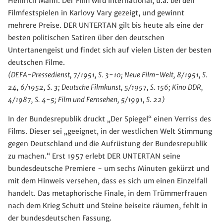
Heinrich Mann. Der Film wird international, u.a. bei den
Filmfestspielen in Karlovy Vary gezeigt, und gewinnt
mehrere Preise. DER UNTERTAN gilt bis heute als eine der
besten politischen Satiren über den deutschen
Untertanengeist und findet sich auf vielen Listen der besten
deutschen Filme.
(DEFA-Pressedienst, 7/1951, S. 3-10; Neue Film-Welt, 8/1951, S.
24, 6/1952, S. 3; Deutsche Filmkunst, 5/1957, S. 156; Kino DDR,
4/1987, S. 4-5; Film und Fernsehen, 5/1991, S. 22)
In der Bundesrepublik druckt „Der Spiegel“ einen Verriss des
Films. Dieser sei „geeignet, in der westlichen Welt Stimmung
gegen Deutschland und die Aufrüstung der Bundesrepublik
zu machen.“ Erst 1957 erlebt DER UNTERTAN seine
bundesdeutsche Premiere - um sechs Minuten gekürzt und
mit dem Hinweis versehen, dass es sich um einen Einzelfall
handelt. Das metaphorische Finale, in dem Trümmerfrauen
nach dem Krieg Schutt und Steine beiseite räumen, fehlt in
der bundesdeutschen Fassung.