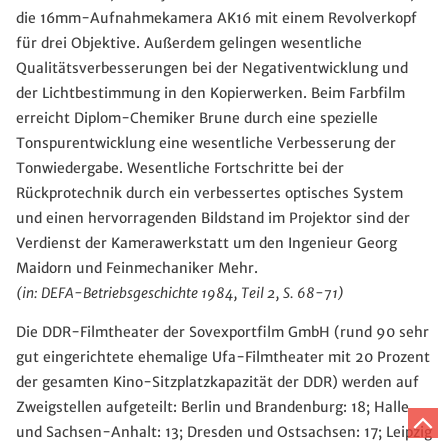
die 16mm-Aufnahmekamera AK16 mit einem Revolverkopf
für drei Objektive. Außerdem gelingen wesentliche
Qualitätsverbesserungen bei der Negativentwicklung und
der Lichtbestimmung in den Kopierwerken. Beim Farbfilm
erreicht Diplom-Chemiker Brune durch eine spezielle
Tonspurentwicklung eine wesentliche Verbesserung der
Tonwiedergabe. Wesentliche Fortschritte bei der
Rückprotechnik durch ein verbessertes optisches System
und einen hervorragenden Bildstand im Projektor sind der
Verdienst der Kamerawerkstatt um den Ingenieur Georg
Maidorn und Feinmechaniker Mehr.
(in: DEFA-Betriebsgeschichte 1984, Teil 2, S. 68-71)
Die DDR-Filmtheater der Sovexportfilm GmbH (rund 90 sehr
gut eingerichtete ehemalige Ufa-Filmtheater mit 20 Prozent
der gesamten Kino-Sitzplatzkapazität der DDR) werden auf
Zweigstellen aufgeteilt: Berlin und Brandenburg: 18; Halle
Z
und Sachsen-Anhalt: 13; Dresden und Ostsachsen: 17; Leipzig
A