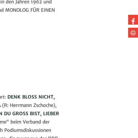
in den Jahren 1962 und
T und MONOLOG FÜR EINEN
Au
Fa
Se
te
dr
hrt:
DENK BLOSS NICHT,
A
(R: Herrmann Zschoche),
 DU GROSS BIST, LIEBER
lme“ beim Verband der
ch Podiumsdiskussionen