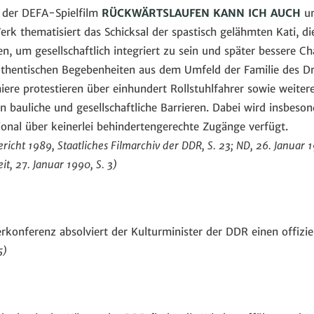
t der DEFA-Spielfilm
RÜCKWÄRTSLAUFEN KANN ICH AUCH
un
rk thematisiert das Schicksal der spastisch gelähmten Kati, d
n, um gesellschaftlich integriert zu sein und später bessere 
uthentischen Begebenheiten aus dem Umfeld der Familie des 
re protestieren über einhundert Rollstuhlfahrer sowie weitere
bauliche und gesellschaftliche Barrieren. Dabei wird insbesonde
ional über keinerlei behindertengerechte Zugänge verfügt.
ericht 1989, Staatliches Filmarchiv der DDR, S. 23; ND, 26. Januar 1
it, 27. Januar 1990, S. 3)
erkonferenz absolviert der Kulturminister der DDR einen offizie
5)