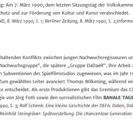
g: Am 7. März 1990, dem letzten Sitzungstag der Volkskammer
Schutz und zur Förderung von Kultur und Kunst verabschiedet.
ND, 8. März 1990, S. 1; Berliner Zeitung, 8. März 1990, S. 2;Informa
nhaltenden Konflikts zwischen jungen Nachwuchsregisseuren u
„Nachwuchsgruppe“, die spätere „Gruppe DaDaeR“, ihre Arbeit
en Subventionen des Spielfilmstudios zugewiesen, was im Jahr
 Zum gewählten Leiter avanciert Thomas Wilkening, während ei
kte entscheidet. Als erste Produktionen gibt das Gremium das 
ie von Jörg Foth sowie den surrealistischen Film
BANALE TAG
990, S. 3;
Ralf Schenk: Eine kleine Geschichte der DEFA. Daten, D
Reinhild Steingröver: Spätvorstellung. Die chancenlose Generation