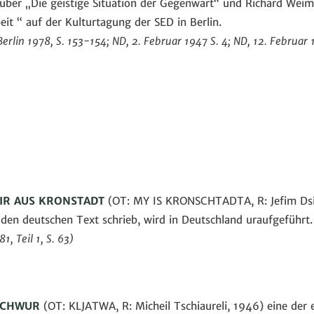
über „Die geistige Situation der Gegenwart“ und Richard Wei
it “ auf der Kulturtagung der SED in Berlin.
Berlin 1978, S. 153-154; ND, 2. Februar 1947 S. 4; ND, 12. Februar 
IR AUS KRONSTADT
(OT: MY IS KRONSCHTADTA, R: Jefim Dsig
lf den deutschen Text schrieb, wird in Deutschland uraufgeführt.
, Teil 1, S. 63)
SCHWUR
(OT: KLJATWA, R: Micheil Tschiaureli, 1946) eine der 