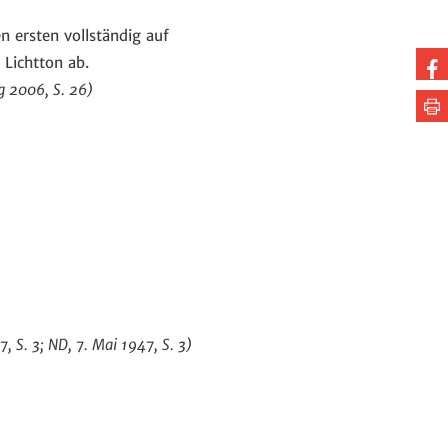
n ersten vollständig auf
Au
 Lichtton ab.
g 2006, S. 26)
Fa
Se
te
dr
 S. 3; ND, 7. Mai 1947, S. 3)