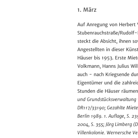
1. März
Auf Anregung von Herbert 
Stubenrauchstraße/Rudolf-B
steckt die Absicht, ihnen s
Angestellten in dieser Küns
Häuser bis 1953. Erste Miet
Volkmann, Hanns Julius Wil
auch - nach Kriegsende du
Eigentümer und die zahlrei
Stunden die Häuser räumen 
und Grundstücksverwaltung 
DR117/33190
; Gezahlte Miet
Berlin 1989. 1. Auflage, S. 23
2004,
S. 3
55
; Jörg Limberg 
Villenkolonie. Wernersche Ve