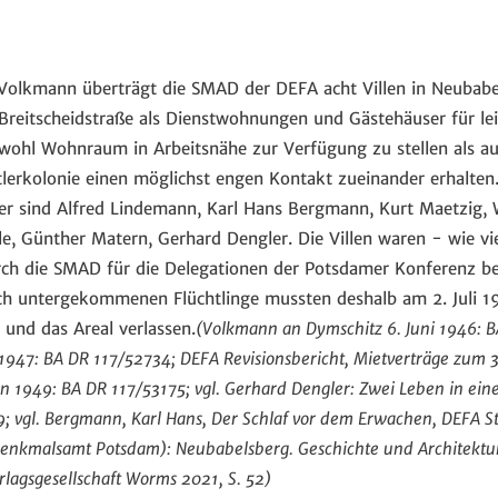
Volkmann überträgt die SMAD der DEFA acht Villen in Neubabe
reitscheidstraße als Dienstwohnungen und Gästehäuser für lei
owohl Wohnraum in Arbeitsnähe zur Verfügung zu stellen als au
tlerkolonie einen möglichst engen Kontakt zueinander erhalten
er sind Alfred Lindemann, Karl Hans Bergmann, Kurt Maetzig, Wi
le, Günther Matern, Gerhard Dengler. Die Villen waren - wie vi
rch die SMAD für die Delegationen der Potsdamer Konferenz b
ch untergekommenen Flüchtlinge mussten deshalb am 2. Juli 1
und das Areal verlassen.
(Volkmann an Dymschitz 6. Juni 1946: 
1947: BA DR 117/52734
; DEFA Revisionsbericht, Mietverträge zum
en 1949: BA DR 117/53175
; vgl. Gerhard Dengler: Zwei Leben in ein
9
; vgl. Bergmann, Karl Hans, Der Schlaf vor dem Erwachen, DEFA St
(Denkmalsamt Potsdam): Neubabelsberg. Geschichte und Architektu
rlagsgesellschaft Worms 2021, S. 52)