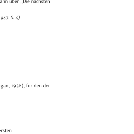
mann über „Die nächsten
1947, S. 4)
an, 1936), für den der
ersten