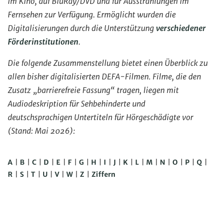
im Kino, auf BluRay/DVD und für Ausstrahlungen im
Fernsehen zur Verfügung. Ermöglicht wurden die
Digitalisierungen durch die Unterstützung
verschiedener
Förderinstitutionen
.
Die folgende Zusammenstellung bietet einen Überblick zu
allen bisher digitalisierten DEFA-Filmen. Filme, die den
Zusatz „barrierefreie Fassung“ tragen, liegen mit
Audiodeskription für Sehbehinderte und
deutschsprachigen Untertiteln für Hörgeschädigte vor
(Stand: Mai 2026):
A
|
B
|
C
|
D
|
E
|
F
|
G
|
H
|
I
|
J
|
K
|
L
|
M
|
N
|
O
|
P
|
Q
|
R
|
S
|
T
|
U
|
V
|
W
|
Z
|
Ziffern