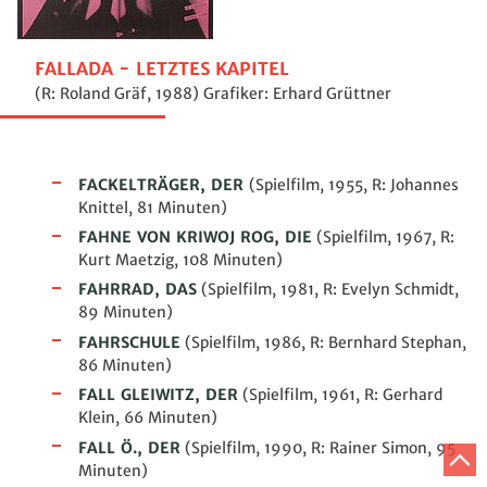
FALLADA - LETZTES KAPITEL
(R: Roland Gräf, 1988) Grafiker: Erhard Grüttner
FACKELTRÄGER, DER
(Spielfilm, 1955, R: Johannes
Knittel, 81
Minuten
)
FAHNE VON KRIWOJ ROG, DIE
(Spielfilm, 1967, R:
Kurt Maetzig, 108
Minuten
)
FAHRRAD, DAS
(Spielfilm,
1981, R: Evelyn Schmidt,
89
Minuten
)
FAHRSCHULE
(Spielfilm, 1986, R: Bernhard Stephan,
86 Minuten)
FALL GLEIWITZ, DER
(Spielfilm, 1961, R: Gerhard
Klein, 66 Minuten)
FALL Ö., DER
(Spielfilm, 1990, R: Rainer Simon, 95
Z
Minuten)
A