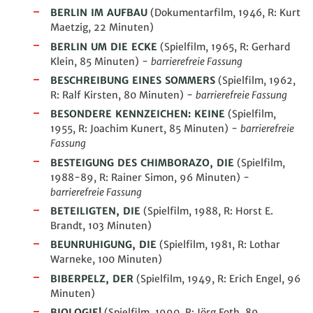
BERLIN IM AUFBAU
(Dokumentarfilm, 1946, R: Kurt
Maetzig, 22 Minuten)
BERLIN UM DIE ECKE
(Spielfilm, 1965, R: Gerhard
Klein, 85 Minuten) -
barrierefreie Fassung
BESCHREIBUNG EINES SOMMERS
(Spielfilm, 1962,
R: Ralf Kirsten, 80
Minuten
)
-
barrierefreie Fassung
BESONDERE KENNZEICHEN: KEINE
(Spielfilm,
1955, R: Joachim Kunert, 85 Minuten)
-
barrierefreie
Fassung
BESTEIGUNG DES CHIMBORAZO, DIE
(Spielfilm,
1988-89, R: Rainer Simon, 96 Minuten) -
barrierefreie Fassung
BETEILIGTEN, DIE
(Spielfilm, 1988, R: Horst E.
Brandt, 103
Minuten
)
BEUNRUHIGUNG, DIE
(Spielfilm, 1981, R: Lothar
Warneke, 100 Minuten)
BIBERPELZ, DER
(Spielfilm, 1949, R: Erich Engel, 96
Minuten
)
BIOLOGIE!
(Spielfilm, 1990, R: Jörg Foth, 89