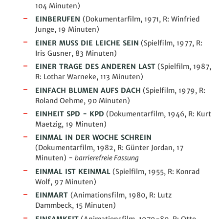
104 Minuten)
EINBERUFEN
(Dokumentarfilm, 1971, R: Winfried
Junge, 19
Minuten
)
EINER MUSS DIE LEICHE SEIN
(Spielfilm, 1977, R:
Iris Gusner, 83 Minuten)
EINER TRAGE DES ANDEREN LAST
(Spielfilm, 1987,
R: Lothar Warneke, 113 Minuten)
EINFACH BLUMEN AUFS DACH
(Spielfilm, 1979, R:
Roland Oehme, 90 Minuten)
EINHEIT SPD - KPD
(Dokumentarfilm, 1946, R: Kurt
Maetzig, 19
Minuten
)
EINMAL IN DER WOCHE SCHREIN
(Dokumentarfilm, 1982, R: Günter Jordan, 17
Minuten
)
-
barrierefreie Fassung
EINMAL IST KEINMAL
(Spielfilm, 1955, R: Konrad
Wolf, 97 Minuten)
EINMART
(Animationsfilm, 1980, R: Lutz
Dammbeck, 15
Minuten
)
EINSAMKEIT
(Animationsfilm, 1979-80, R: Otto