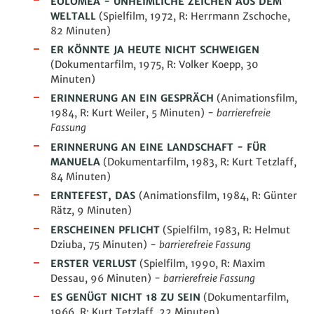
EOLOMEA - UNHEIMLICHE ZEICHEN AUS DEM
WELTALL
(Spielfilm, 1972, R: Herrmann Zschoche,
82 Minuten)
ER KÖNNTE JA HEUTE NICHT SCHWEIGEN
(Dokumentarfilm, 1975, R: Volker Koepp, 30
Minuten)
ERINNERUNG AN EIN GESPRÄCH
(Animationsfilm,
1984, R: Kurt Weiler, 5 Minuten) -
barrierefreie
Fassung
ERINNERUNG AN EINE LANDSCHAFT - FÜR
MANUELA
(Dokumentarfilm, 1983, R: Kurt Tetzlaff,
84 Minuten)
ERNTEFEST, DAS
(
Animationsfilm
, 1984, R: Günter
Rätz, 9 Minuten)
ERSCHEINEN PFLICHT
(Spielfilm, 1983, R: Helmut
Dziuba, 75 Minuten) -
barrierefreie Fassung
ERSTER VERLUST
(Spielfilm, 1990, R: Maxim
Dessau, 96 Minuten)
-
barrierefreie Fassung
ES GENÜGT NICHT 18 ZU SEIN
(Dokumentarfilm,
1966, R: Kurt Tetzlaff, 22 Minuten)