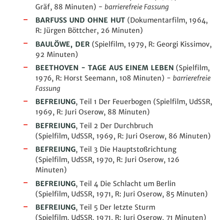
Gräf, 88
Minuten
)
-
barrierefreie Fassung
BARFUSS UND OHNE HUT
(Dokumentarfilm, 1964,
R: Jürgen Böttcher, 26 Minuten)
BAULÖWE, DER
(Spielfilm, 1979, R: Georgi Kissimov,
92 Minuten)
BEETHOVEN - TAGE AUS EINEM LEBEN
(Spielfilm,
1976, R: Horst Seemann, 108 Minuten) -
barrierefreie
Fassung
BEFREIUNG
, Teil 1 Der Feuerbogen (Spielfilm, UdSSR,
1969, R: Juri Oserow, 88 Minuten)
BEFREIUNG
, Teil 2 Der Durchbruch
(Spielfilm, UdSSR, 1969, R: Juri Oserow, 86 Minuten)
BEFREIUNG
, Teil 3 Die Hauptstoßrichtung
(Spielfilm, UdSSR, 1970, R: Juri Oserow, 126
Minuten)
BEFREIUNG
, Teil 4 Die Schlacht um Berlin
(Spielfilm, UdSSR, 1971, R: Juri Oserow, 85 Minuten)
BEFREIUNG
, Teil 5 Der letzte Sturm
(Spielfilm, UdSSR, 1971, R: Juri Oserow, 71 Minuten)